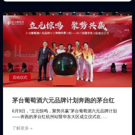
启动仪式
茅台葡萄酒六元品牌计划奔跑的茅台红
6月9日，“立元惊鸣，聚势共赢”茅台葡萄酒六元品牌计划
——奔跑的茅台红杭州站暨华东大区成立仪式在..…
了解更多 »