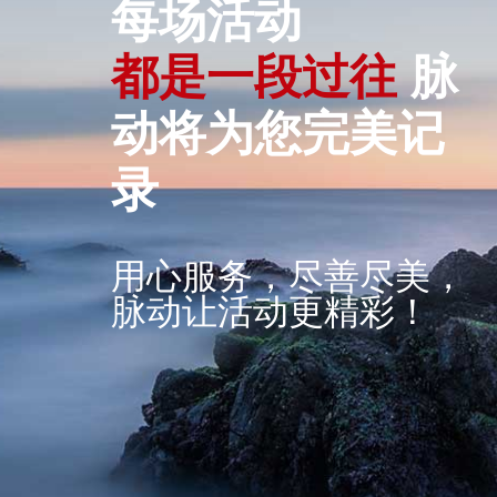
每场活动
一
段
过
往
脉
是
都
都
是
动将为您完美记
录
用心服务，尽善尽美，
脉动让活动更精彩！