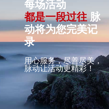
每场活动
段
过
往
脉
都
一
是
是
一
都
动将为您完美记
录
用心服务，尽善尽美，
脉动让活动更精彩！