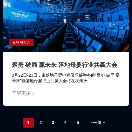
互联网大会
聚势 破局 赢未来 落地母婴行业共赢大会
8月22日-23日，由落地母婴电商俱乐部举办的“聚势 破局 赢
未来”暨落地母婴行业共赢大会将在杭州洲…
了解更多 »
1
2
3
4
5
下一页 »