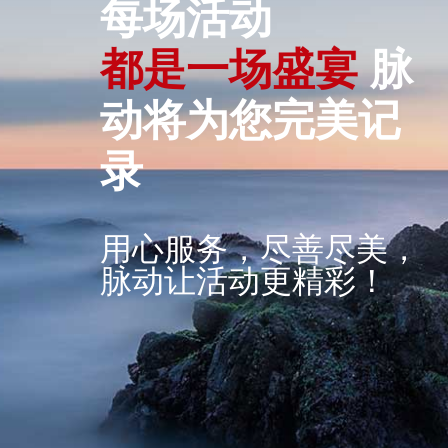
每场活动
都
是
一
场
盛
宴
脉
动将为您完美记
录
用心服务，尽善尽美，
脉动让活动更精彩！