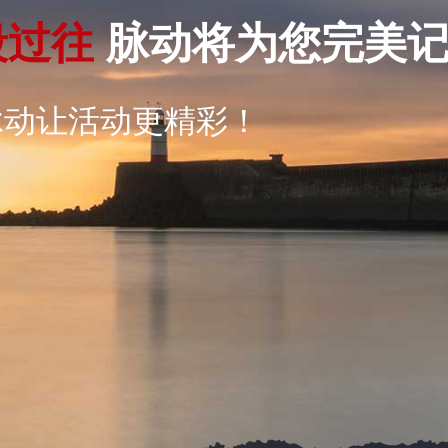
段
过
往
脉动将为您完美
脉动让活动更精彩！