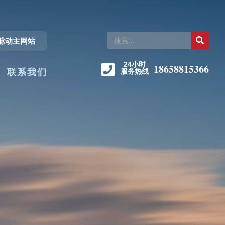
脉动主网站
24小时
8
8
1
5
5
6
8
1
3
6
6
6
6
联系我们
服务热线
3