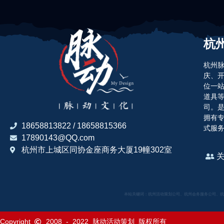
杭
杭州脉
庆、
位一站
道具
司。
拥有
18658813822 / 18658815366
式服
17890143@QQ.com
杭州市上城区同协金座商务大厦19幢302室
本站关键词：杭州活动策划公司、杭州会务服务公司、杭
Copyright
2008
-
2022
脉动活动策划
版权所有