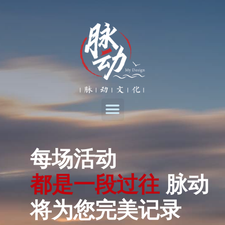
每场活动
都
是
一
段
过
往
脉动
将为您完美记录