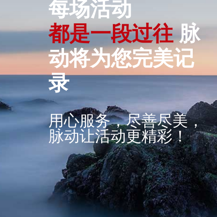
每场活动
都
是
一
段
过
往
脉
动将为您完美记
录
用心服务，尽善尽美，
脉动让活动更精彩！