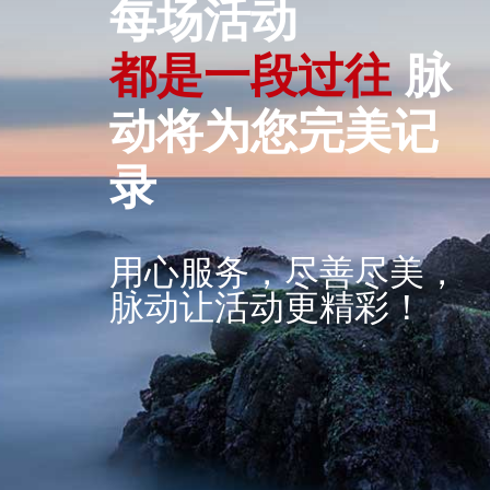
每场活动
都
是
一
段
过
往
脉
动将为您完美记
录
用心服务，尽善尽美，
脉动让活动更精彩！