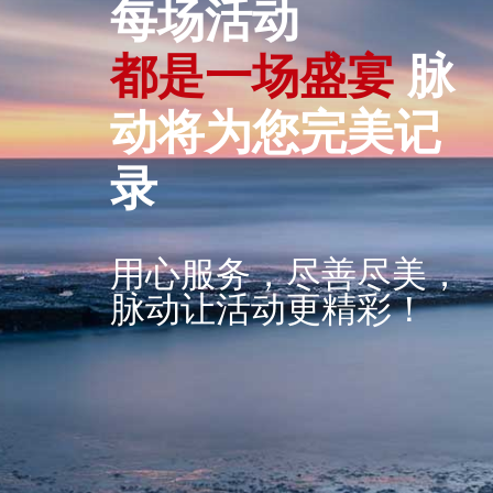
每场活动
都
是
一
场
盛
宴
脉
动将为您完美记
录
用心服务，尽善尽美，
脉动让活动更精彩！