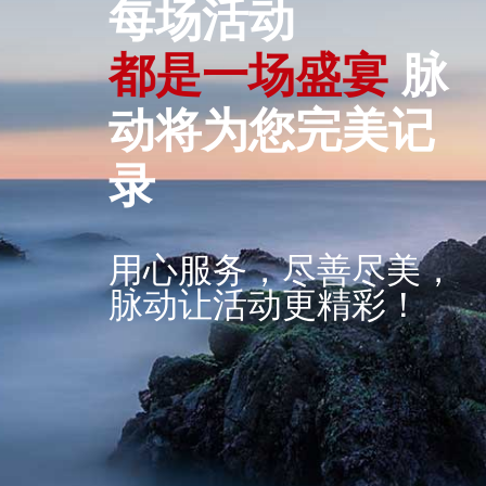
每场活动
都
是
一
场
盛
宴
脉
动将为您完美记
录
用心服务，尽善尽美，
脉动让活动更精彩！