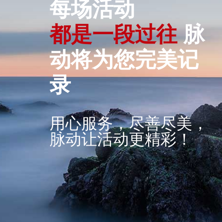
每场活动
都
是
一
段
过
往
脉
动将为您完美记
录
用心服务，尽善尽美，
脉动让活动更精彩！